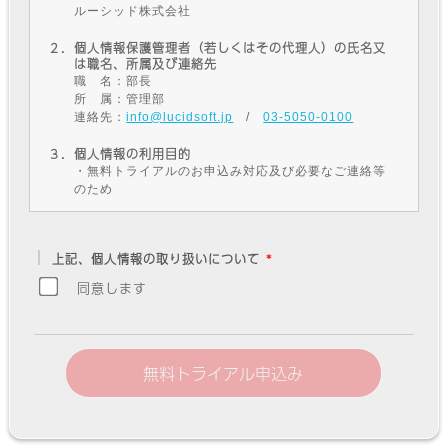
ルーシッド株式会社
２．個人情報保護管理者（若しくはその代理人）の氏名又
は職名、所属及び連絡先
職 名：部長
所 属：管理部
連絡先：
info@lucidsoft.jp
/
03-5050-0100
３．個人情報の利用目的
・無料トライアルのお申込み対応及び必要なご連絡等
のため
４．個人情報の取り扱い業務の委託
個人情報の取扱業務の全部または一部を外部に委託す
上記、個人情報の取り扱いについて
る場合があります。その際、弊社は、個人情報を適切
に保護できる管理体制を敷き実行していることを条件
同意します
として委託先を厳選したうえで、機密保持契約を委託
先と締結し、お客様の個人情報を厳密に管理させま
す。
５．個人情報の開示等の請求
お客様は、ご自身の個人情報の開示等（利用目的の通
知、開示、内容の訂正、追加又は削除、利用の停止又
は消去、第三者提供の停止）および第三者提供記録の
開示を弊社個人情報問合せ窓口に請求することができ